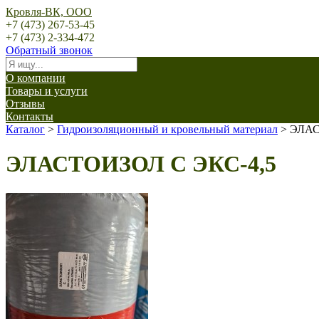
Кровля-ВК, ООО
+7 (473) 267-53-45
+7 (473) 2-334-472
Обратный звонок
О компании
Товары и услуги
Отзывы
Контакты
Каталог
>
Гидроизоляционный и кровельный материал
>
ЭЛАС
ЭЛАСТОИЗОЛ C ЭКС-4,5